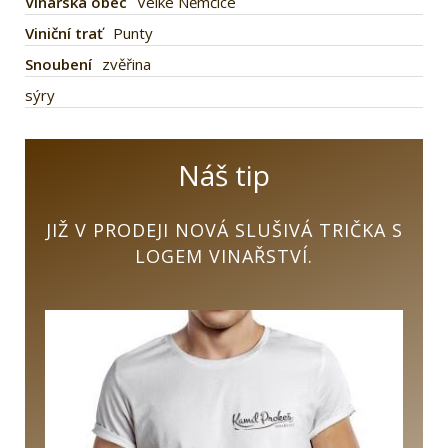
Vinařská obec
Velké Němčice
Viniční trať
Punty
Snoubení
zvěřina
sýry
Náš tip
JIŽ V PRODEJI NOVÁ SLUŠIVÁ TRIČKA S
LOGEM VINAŘSTVÍ.