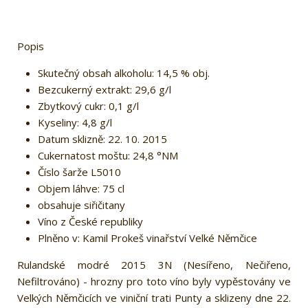
Popis
Skutečný obsah alkoholu: 14,5 % obj.
Bezcukerný extrakt: 29,6 g/l
Zbytkový cukr: 0,1 g/l
Kyseliny: 4,8 g/l
Datum sklizně: 22. 10. 2015
Cukernatost moštu: 24,8 °NM
Číslo šarže L5010
Objem láhve: 75 cl
obsahuje siřičitany
Víno z České republiky
Plněno v: Kamil Prokeš vinařství Velké Němčice
Rulandské modré 2015 3N (Nesířeno, Nečiřeno,
Nefiltrováno) - hrozny pro toto víno byly vypěstovány ve
Velkých Němčicích ve viniční trati Punty a sklizeny dne 22.