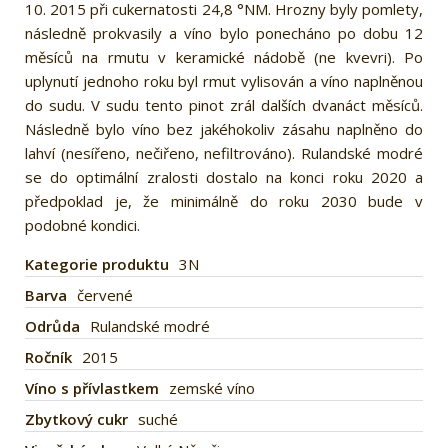
10. 2015 při cukernatosti 24,8 °NM. Hrozny byly pomlety,
následně prokvasily a víno bylo ponecháno po dobu 12
měsíců na rmutu v keramické nádobě (ne kvevri). Po
uplynutí jednoho roku byl rmut vylisován a víno naplněnou
do sudu. V sudu tento pinot zrál dalších dvanáct měsíců.
Následně bylo víno bez jakéhokoliv zásahu naplněno do
lahví (nesířeno, nečiřeno, nefiltrováno). Rulandské modré
se do optimální zralosti dostalo na konci roku 2020 a
předpoklad je, že minimálně do roku 2030 bude v
podobné kondici.
Kategorie produktu
3N
Barva
červené
Odrůda
Rulandské modré
Ročník
2015
Víno s přívlastkem
zemské víno
Zbytkový cukr
suché