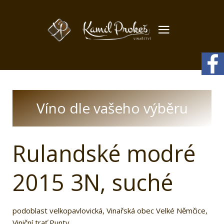
Víno dle vašeho výběru
Rulandské modré
2015 3N, suché
podoblast velkopavlovická, Vinařská obec Velké Němčice,
Viniční trať Punty