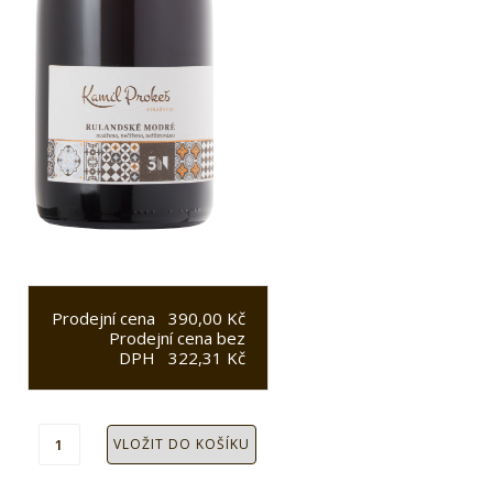
Prodejní cena
390,00 Kč
Prodejní cena bez
DPH
322,31 Kč