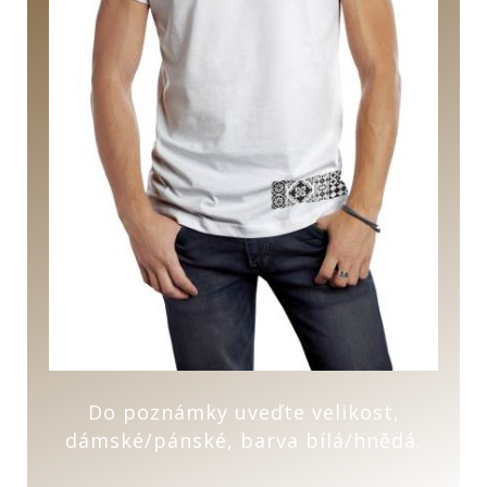
Do poznámky uveďte velikost,
dámské/pánské, barva bílá/hnědá.