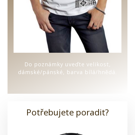
Do poznámky uveďte velikost,
dámské/pánské, barva bílá/hnědá.
Potřebujete poradit?