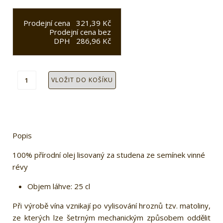
Prodejní cena
321,39 Kč
Prodejní cena bez
DPH
286,96 Kč
Popis
100% přírodní olej lisovaný za studena ze semínek vinné
révy
Objem láhve: 25 cl
Při výrobě vína vznikají po vylisování hroznů tzv. matoliny,
ze kterých lze šetrným mechanickým způsobem oddělit