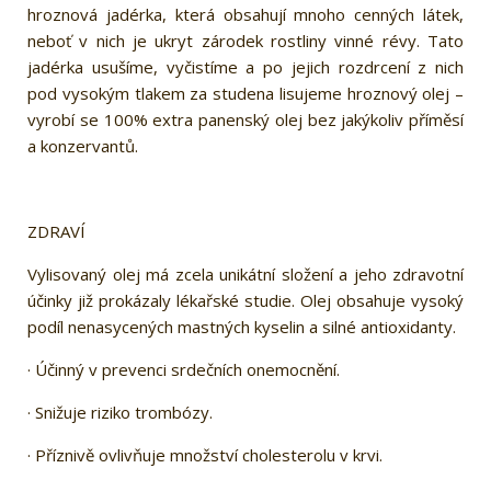
hroznová jadérka, která obsahují mnoho cenných látek,
neboť v nich je ukryt zárodek rostliny vinné révy. Tato
jadérka usušíme, vyčistíme a po jejich rozdrcení z nich
pod vysokým tlakem za studena lisujeme hroznový olej –
vyrobí se 100% extra panenský olej bez jakýkoliv příměsí
a konzervantů.
ZDRAVÍ
Vylisovaný olej má zcela unikátní složení a jeho zdravotní
účinky již prokázaly lékařské studie. Olej obsahuje vysoký
podíl nenasycených mastných kyselin a silné antioxidanty.
· Účinný v prevenci srdečních onemocnění.
· Snižuje riziko trombózy.
· Příznivě ovlivňuje množství cholesterolu v krvi.