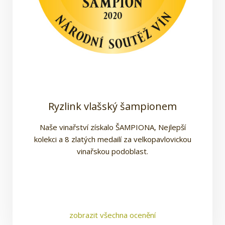
3x Ryzlink vlašský v Salonu vín 2021
Ryzlink vlašský šampionem
3x Parlamentní víno 2020
Ryzlink vlašský šampionem
Naše vinařství získalo ŠAMPIONA, Nejlepší
kolekci a 8 zlatých medailí za velkopavlovickou
vinařskou podoblast.
zobrazit všechna ocenění