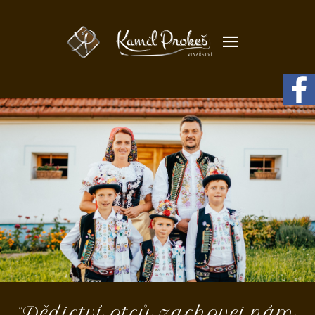
"Dědictví otců zachovej nám,